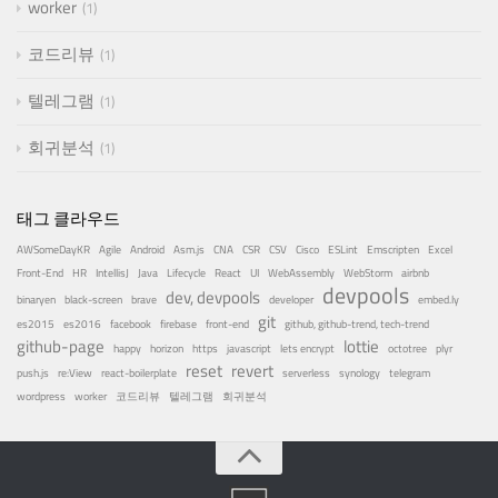
worker
1
코드리뷰
1
텔레그램
1
회귀분석
1
태그 클라우드
AWSomeDayKR
Agile
Android
Asm.js
CNA
CSR
CSV
Cisco
ESLint
Emscripten
Excel
Front-End
HR
IntellisJ
Java
Lifecycle
React
UI
WebAssembly
WebStorm
airbnb
devpools
dev, devpools
binaryen
black-screen
brave
developer
embed.ly
git
es2015
es2016
facebook
firebase
front-end
github, github-trend, tech-trend
github-page
lottie
happy
horizon
https
javascript
lets encrypt
octotree
plyr
reset
revert
push.js
re:View
react-boilerplate
serverless
synology
telegram
wordpress
worker
코드리뷰
텔레그램
회귀분석