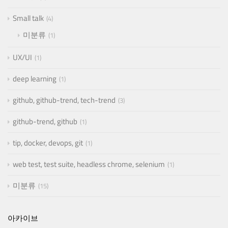
Small talk
4
미분류
1
UX/UI
1
deep learning
1
github, github-trend, tech-trend
3
github-trend, github
1
tip, docker, devops, git
1
web test, test suite, headless chrome, selenium
1
미분류
15
아카이브