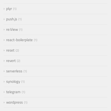
plyr
1
push.js
1
re:View
1
react-boilerplate
1
reset
2
revert
2
serverless
1
synology
1
telegram
1
wordpress
1